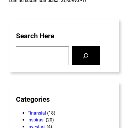
Dan itu sudah luar biasa. SEMANGAT!
Search Here
S
e
a
r
c
h
Categories
Finansial
(18)
Inspirasi
(20)
Investasi
(4)