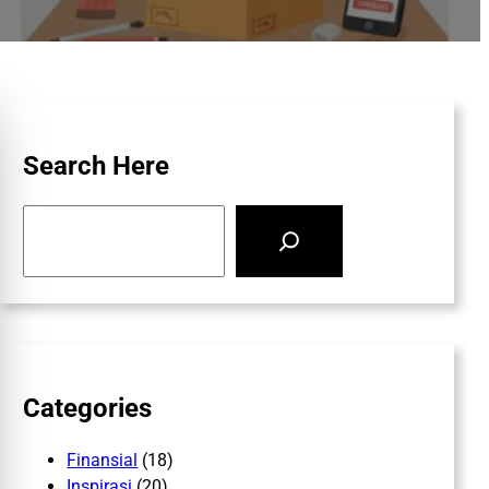
Search Here
S
e
a
r
c
h
Categories
Finansial
(18)
Inspirasi
(20)