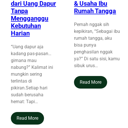
dari Uang Dapur
& Usaha Ibu
Tanpa
Rumah Tangga
Mengganggu
Pernah nggak sih
Kebutuhan
kepikiran, “Sebagai ibu
Harian
rumah tangga, aku
bisa punya
“Uang dapur aja
penghasilan nggak
kadang pas-pasan…
ya?” Di satu sisi, kamu
gimana mau
sibuk urus…
nabung?” Kalimat ini
mungkin sering
terlintas di
Read More
pikiran.Setiap hari
sudah berusaha
hemat: Tapi…
Read More