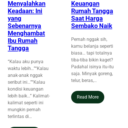
Menyalahkan
Keuangan
Keadaan: Ini
Rumah Tangga
yang
Saat Harga
Sebenarnya
Sembako Naik
Menghambat
Pernah nggak sih,
Ibu Rumah
kamu belanja seperti
Tangga
biasa… tapi totalnya
tiba-tiba bikin kaget?
“Kalau aku punya
Padahal isinya itu-itu
waktu lebih…”“Kalau
saja. Minyak goreng,
anak-anak nggak
telur, beras,…
seribut ini…”“Kalau
kondisi keuangan
lebih baik…” Kalimat-
Read More
kalimat seperti ini
mungkin pernah
terlintas di…