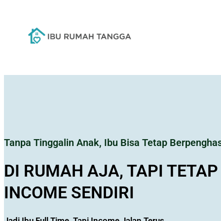
Lewati
ke
konten
Ibu Seimbang : Tetap Urus Rumah, Te
SISTEM HIDUP SEIM
PRODUKTIF
Sistem sederhana biar hidup lebih teratur & 