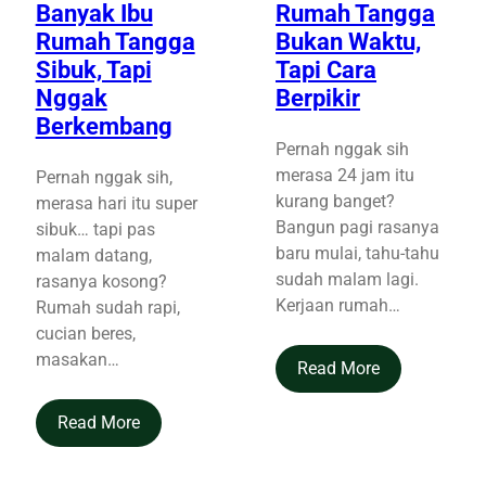
Banyak Ibu
Rumah Tangga
Rumah Tangga
Bukan Waktu,
Sibuk, Tapi
Tapi Cara
Nggak
Berpikir
Berkembang
Pernah nggak sih
merasa 24 jam itu
Pernah nggak sih,
kurang banget?
merasa hari itu super
Bangun pagi rasanya
sibuk… tapi pas
baru mulai, tahu-tahu
malam datang,
sudah malam lagi.
rasanya kosong?
Kerjaan rumah…
Rumah sudah rapi,
cucian beres,
masakan…
Read More
Read More