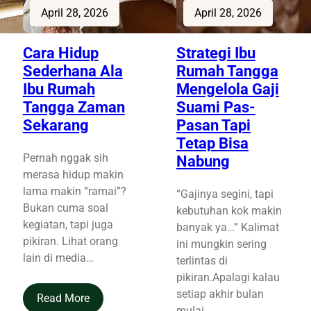
April 28, 2026
April 28, 2026
Cara Hidup
Strategi Ibu
Sederhana Ala
Rumah Tangga
Ibu Rumah
Mengelola Gaji
Tangga Zaman
Suami Pas-
Sekarang
Pasan Tapi
Tetap Bisa
Pernah nggak sih
Nabung
merasa hidup makin
lama makin “ramai”?
“Gajinya segini, tapi
Bukan cuma soal
kebutuhan kok makin
kegiatan, tapi juga
banyak ya…” Kalimat
pikiran. Lihat orang
ini mungkin sering
lain di media…
terlintas di
pikiran.Apalagi kalau
setiap akhir bulan
Read More
mulai…