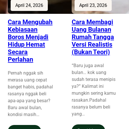
April 24, 2026
April 23, 2026
Cara Mengubah
Cara Membagi
Kebiasaan
Uang Bulanan
Boros Menjadi
Rumah Tangga
Hidup Hemat
Versi Realistis
Secara
(Bukan Teori)
Perlahan
“Baru juga awal
bulan… kok uang
Pernah nggak sih
sudah terasa menipis
merasa uang cepat
ya?” Kalimat ini
banget habis, padahal
mungkin sering kamu
rasanya nggak beli
rasakan.Padahal
apa-apa yang besar?
rasanya belum beli
Baru awal bulan,
yang…
kondisi masih…