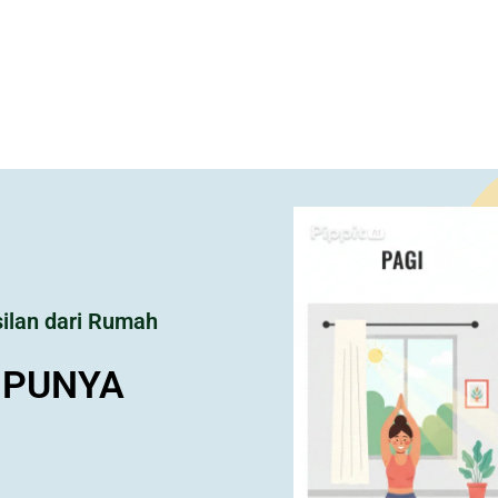
tap Punya Penghasilan
BANG UNTUK IBU
ringan.