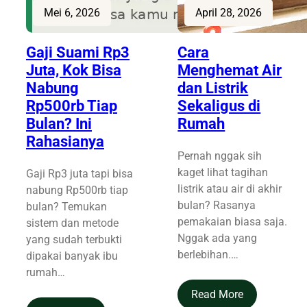
Mei 6, 2026
April 28, 2026
Gaji Suami Rp3
Cara
Juta, Kok Bisa
Menghemat Air
Nabung
dan Listrik
Rp500rb Tiap
Sekaligus di
Bulan? Ini
Rumah
Rahasianya
Pernah nggak sih
kaget lihat tagihan
Gaji Rp3 juta tapi bisa
listrik atau air di akhir
nabung Rp500rb tiap
bulan? Rasanya
bulan? Temukan
pemakaian biasa saja.
sistem dan metode
Nggak ada yang
yang sudah terbukti
berlebihan.…
dipakai banyak ibu
rumah…
Read More