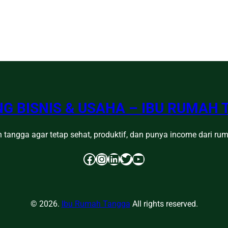
G BISNIS & USAHA – IBU RUMAH
 tangga agar tetap sehat, produktif, dan punya income dari r
Facebook
Instagram
LinkedIn
Twitter
YouTube
© 2026.
Ibu Rumah Tangga
All rights reserved.